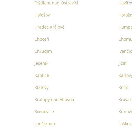
Frýdlant nad Ostravicí
Havířo
Holešov
Horažď
Hradec Králové
Humpo
Choceň
Chomu
Chrudim
Ivanči
Jeseník
Jičín
Kaplice
Karlov
Klatovy
Kolín
Kralupy nad Vltavou
Kravař
Křenovice
Kunovi
Lanškroun
Laškov