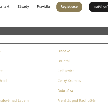
ontakt
Zásady
Pravidla
Registrace
Další pr
n
Blansko
Bruntál
ce
Čelákovice
Brod
Český Krumlov
Dobruška
rálové nad Labem
Frenštát pod Radhoštěm