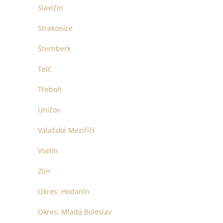
Slavičín
Strakonice
Šternberk
Telč
Třeboň
Uničov
Valašské Meziříčí
Vsetín
Zlín
Okres: Hodonín
Okres: Mladá Boleslav