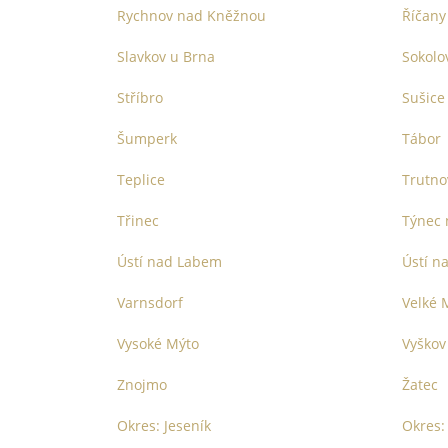
Rychnov nad Kněžnou
Říčany
Slavkov u Brna
Sokolo
Stříbro
Sušice
Šumperk
Tábor
Teplice
Trutno
Třinec
Týnec 
Ústí nad Labem
Ústí na
Varnsdorf
Velké M
Vysoké Mýto
Vyškov
Znojmo
Žatec
Okres: Jeseník
Okres: