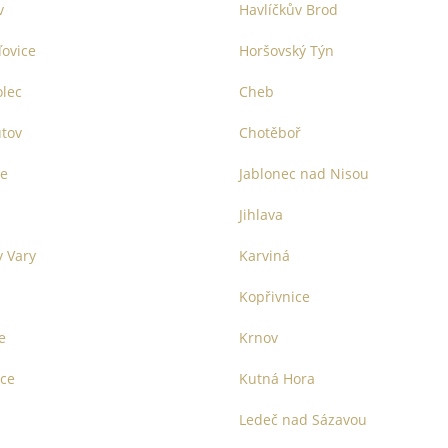
v
Havlíčkův Brod
ovice
Horšovský Týn
lec
Cheb
tov
Chotěboř
ce
Jablonec nad Nisou
Jihlava
y Vary
Karviná
Kopřivnice
e
Krnov
ce
Kutná Hora
Ledeč nad Sázavou