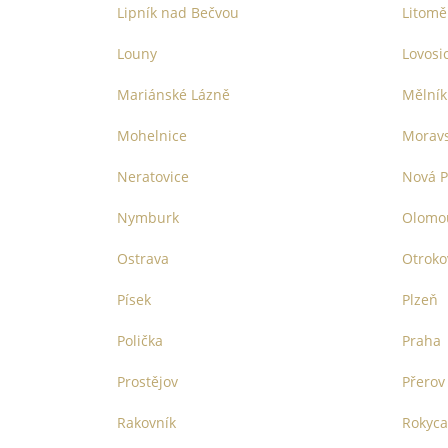
Lipník nad Bečvou
Litomě
Louny
Lovosi
Mariánské Lázně
Mělník
Mohelnice
Morav
Neratovice
Nová P
Nymburk
Olomo
Ostrava
Otroko
Písek
Plzeň
Polička
Praha
Prostějov
Přerov
Rakovník
Rokyc