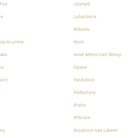
řice
Litomyšl
ce
Luhačovice
Mikulov
ský Krumlov
Most
aka
Nové Město nad Metují
uc
Opava
vice
Pardubice
Podbořany
Praha
Příbram
any
Roudnice nad Labem