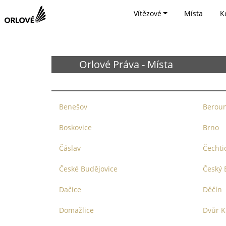
Vítězové
Místa
K
Orlové Práva - Místa
Benešov
Berou
Boskovice
Brno
Čáslav
Čechti
České Budějovice
Český 
Dačice
Děčín
Domažlice
Dvůr K