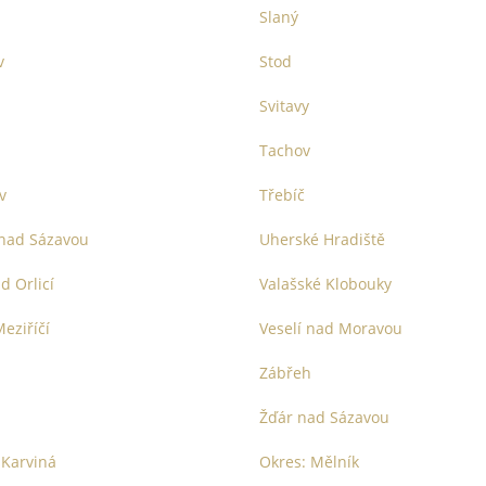
Slaný
v
Stod
Svitavy
Tachov
v
Třebíč
nad Sázavou
Uherské Hradiště
d Orlicí
Valašské Klobouky
eziříčí
Veselí nad Moravou
Zábřeh
Žďár nad Sázavou
 Karviná
Okres: Mělník