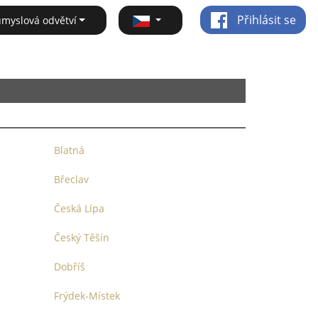
Přihlásit se
ůmyslová odvětví
Blatná
Břeclav
Česká Lípa
Český Těšín
Dobříš
Frýdek-Místek