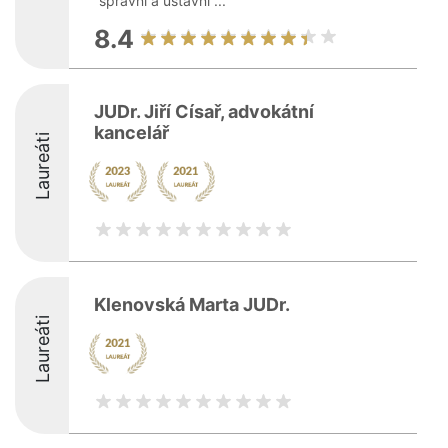
správní a ústavní ...
8.4
JUDr. Jiří Císař, advokátní
kancelář
Laureáti
Klenovská Marta JUDr.
Laureáti