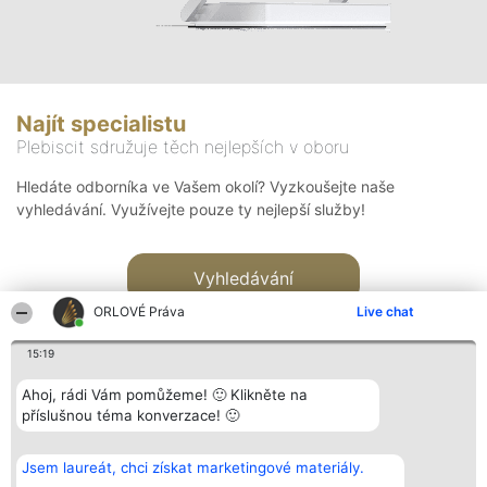
Najít specialistu
Plebiscit sdružuje těch nejlepších v oboru
Hledáte odborníka ve Vašem okolí? Vyzkoušejte naše
vyhledávání. Využívejte pouze ty nejlepší služby!
Vyhledávání
ORLOVÉ Práva
Live chat
15:19
Ahoj, rádi Vám pomůžeme! 🙂 Klikněte na
příslušnou téma konverzace! 🙂
Organizátor hlasování
Plebiscyt
Kontakt
Bright Side Solutions sp. z o.
Vítězové
Kontakt
Jsem laureát, chci získat marketingové materiály.
o. sp. k.
Seznam všech
ul. Ruska 22
laureátů