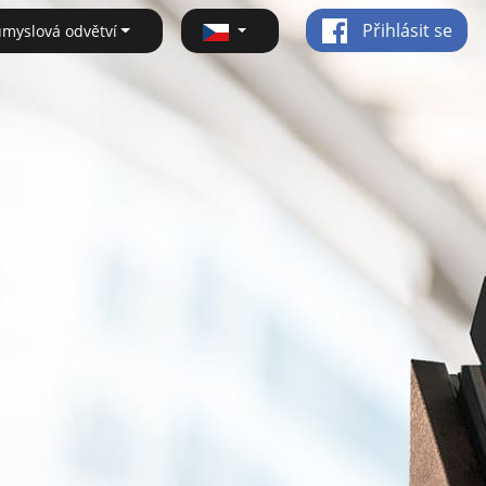
Přihlásit se
ůmyslová odvětví