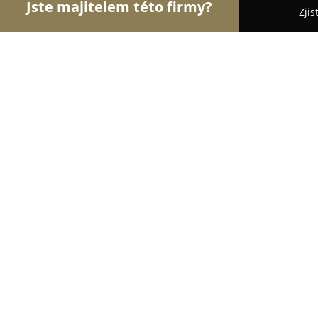
Jste majitelem této firmy?
Zjis
Orlové Práva
Advokátní Kanceláře, Účetní Kance
Mgr. Ing. Daniela Paparegová
8.9
(14)
Teplice, Kollárova 1514
Zobrazit telefonní číslo