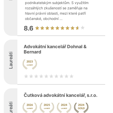
podnikatelským subjektům. S využitím
rozsáhlých zkušeností se zaměřuje na
hlavní právní oblasti, mezi které patří
občanské, obchodní ...
8.6
Advokátní kancelář Dohnal &
Bernard
Laureáti
Čutková advokátní kancelář, s.r.o.
Laureáti