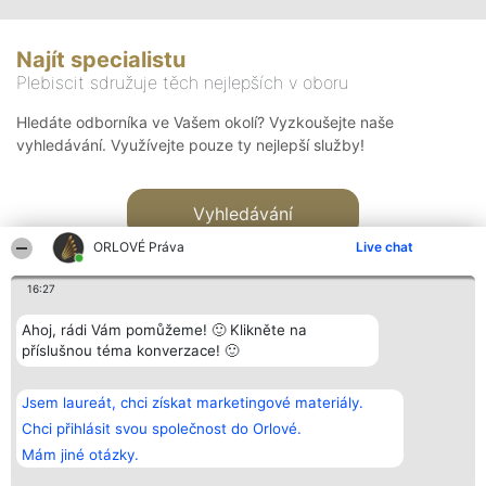
Najít specialistu
Plebiscit sdružuje těch nejlepších v oboru
Hledáte odborníka ve Vašem okolí? Vyzkoušejte naše
vyhledávání. Využívejte pouze ty nejlepší služby!
Vyhledávání
ORLOVÉ Práva
Live chat
16:27
Ahoj, rádi Vám pomůžeme! 🙂 Klikněte na
příslušnou téma konverzace! 🙂
Organizátor hlasování
Plebiscyt
Kontakt
Bright Side Solutions sp. z o.
Vítězové
Kontakt
Jsem laureát, chci získat marketingové materiály.
o. sp. k.
Seznam všech
ul. Ruska 22
laureátů
Chci přihlásit svou společnost do Orlové.
Wrocław 50-079
Zásady
Mám jiné otázky.
KRS 0000749100 | Regon
Pravidla
381313360 | NIP 8943132676
Zásady