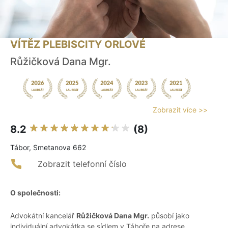
VÍTĚZ PLEBISCITY ORLOVÉ
Růžičková Dana Mgr.
Zobrazit více >>
8.2
(8)
Tábor, Smetanova 662
Zobrazit telefonní číslo
O společnosti:
Advokátní kancelář
Růžičková Dana Mgr.
působí jako
individuální advokátka se sídlem v Táboře na adrese