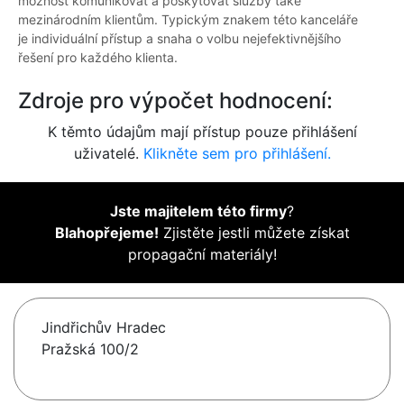
možnost komunikovat a poskytovat služby také
mezinárodním klientům. Typickým znakem této kanceláře
je individuální přístup a snaha o volbu nejefektivnějšího
řešení pro každého klienta.
Zdroje pro výpočet hodnocení:
K těmto údajům mají přístup pouze přihlášení
uživatelé.
Klikněte sem pro přihlášení.
Jste majitelem této firmy
?
Blahopřejeme!
Zjistěte jestli můžete získat
propagační materiály!
Jindřichův Hradec
Pražská 100/2