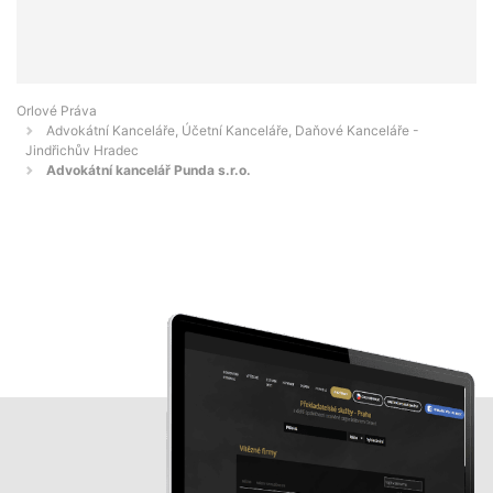
Orlové Práva
Advokátní Kanceláře, Účetní Kanceláře, Daňové Kanceláře -
Jindřichův Hradec
Advokátní kancelář Punda s.r.o.