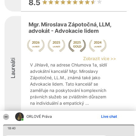
8.5
Mgr. Miroslava Zápotočná, LLM,
advokát - Advokacie lidem
Zobrazit více >>
Laureáti
V Jihlavě, na adrese Chlumova 1a, sídlí
advokátní kancelář Mgr. Miroslavy
Zápotočné, LL.M., známá také jako
Advokacie lidem. Tato kancelář se
zaměřuje na poskytování komplexních
právních služeb se zvláštním důrazem
na individuální a empatický ...
9.5
ORLOVÉ Práva
Live chat
18:40
Organizátor hlasování
Plebiscyt
Kontakt