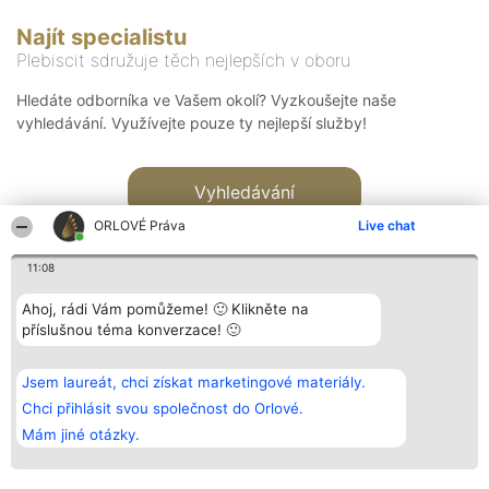
Najít specialistu
Plebiscit sdružuje těch nejlepších v oboru
Hledáte odborníka ve Vašem okolí? Vyzkoušejte naše
vyhledávání. Využívejte pouze ty nejlepší služby!
Vyhledávání
ORLOVÉ Práva
Live chat
11:08
Ahoj, rádi Vám pomůžeme! 🙂 Klikněte na
příslušnou téma konverzace! 🙂
Organizátor hlasování
Plebiscyt
Kontakt
Bright Side Solutions sp. z o.
Vítězové
Kontakt
Jsem laureát, chci získat marketingové materiály.
o. sp. k.
Seznam všech
ul. Ruska 22
laureátů
Chci přihlásit svou společnost do Orlové.
Wrocław 50-079
Zásady
Mám jiné otázky.
KRS 0000749100 | Regon
Pravidla
381313360 | NIP 8943132676
Zásady
ochrany
osobních údajů