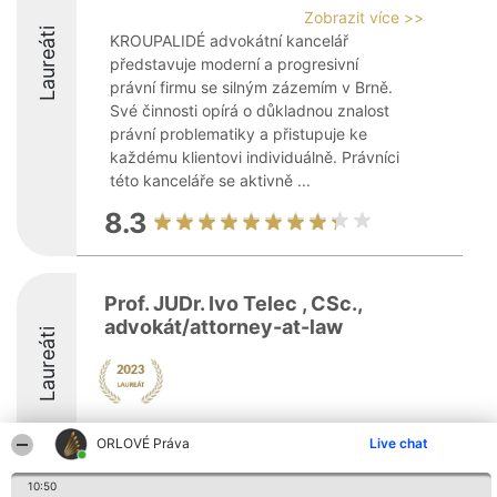
Zobrazit více >>
Laureáti
KROUPALIDÉ advokátní kancelář
představuje moderní a progresivní
právní firmu se silným zázemím v Brně.
Své činnosti opírá o důkladnou znalost
právní problematiky a přistupuje ke
každému klientovi individuálně. Právníci
této kanceláře se aktivně ...
8.3
Prof. JUDr. Ivo Telec , CSc.,
advokát/attorney-at-law
Laureáti
ORLOVÉ Práva
Live chat
10:50