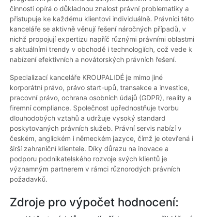
činnosti opírá o důkladnou znalost právní problematiky a
přistupuje ke každému klientovi individuálně. Právníci této
kanceláře se aktivně věnují řešení náročných případů, v
nichž propojují expertizu napříč různými právními oblastmi
s aktuálními trendy v obchodě i technologiích, což vede k
nabízení efektivních a novátorských právních řešení.
Specializací kanceláře KROUPALIDÉ je mimo jiné
korporátní právo, právo start-upů, transakce a investice,
pracovní právo, ochrana osobních údajů (GDPR), reality a
firemní compliance. Společnost upřednostňuje tvorbu
dlouhodobých vztahů a udržuje vysoký standard
poskytovaných právních služeb. Právní servis nabízí v
českém, anglickém i německém jazyce, čímž je otevřená i
širší zahraniční klientele. Díky důrazu na inovace a
podporu podnikatelského rozvoje svých klientů je
významným partnerem v rámci různorodých právních
požadavků.
Zdroje pro výpočet hodnocení: