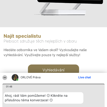
Najít specialistu
Plebiscit sdružuje těch nejlepších v oboru
Hledáte odborníka ve Vašem okolí? Vyzkoušejte naše
vyhledávání. Využívejte pouze ty nejlepší služby!
Vyhledávání
ORLOVÉ Práva
Live chat
01:48
Ahoj, rádi Vám pomůžeme! 🙂 Klikněte na
příslušnou téma konverzace! 🙂
Organizátor hlasování
Plebiscyt
Kontakt