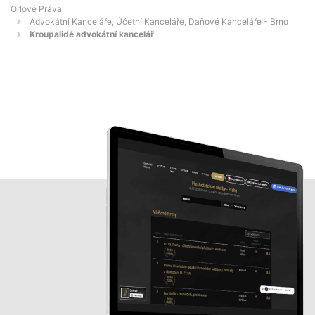
Orlové Práva
Advokátní Kanceláře, Účetní Kanceláře, Daňové Kanceláře - Brno
Kroupalidé advokátní kancelář