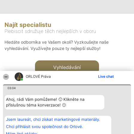
Najít specialistu
Plebiscit sdružuje těch nejlepších v oboru
Hledáte odborníka ve Vašem okolí? Vyzkoušejte naše
vyhledávání. Využívejte pouze ty nejlepší služby!
Vyhledávání
ORLOVÉ Práva
Live chat
03:04
Ahoj, rádi Vám pomůžeme! 🙂 Klikněte na
příslušnou téma konverzace! 🙂
Organizátor hlasování
Plebiscyt
Kontakt
Bright Side Solutions sp. z o.
Vítězové
Kontakt
Jsem laureát, chci získat marketingové materiály.
o. sp. k.
Seznam všech
ul. Ruska 22
laureátů
Chci přihlásit svou společnost do Orlové.
Wrocław 50-079
Zásady
Mám jiné otázky.
KRS 0000749100 | Regon
Pravidla