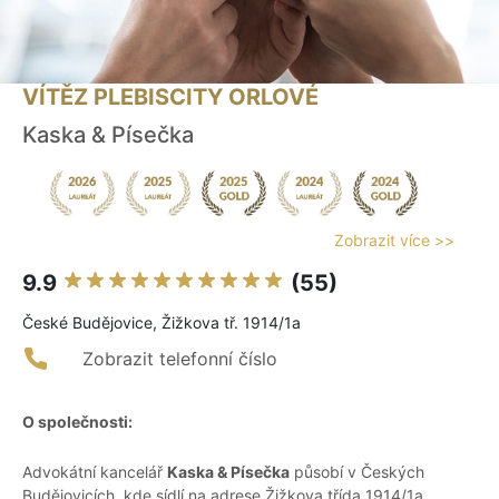
VÍTĚZ PLEBISCITY ORLOVÉ
Kaska & Písečka
Zobrazit více >>
9.9
(55)
České Budějovice, Žižkova tř. 1914/1a
Zobrazit telefonní číslo
O společnosti:
Advokátní kancelář
Kaska & Písečka
působí v Českých
Budějovicích, kde sídlí na adrese Žižkova třída 1914/1a.