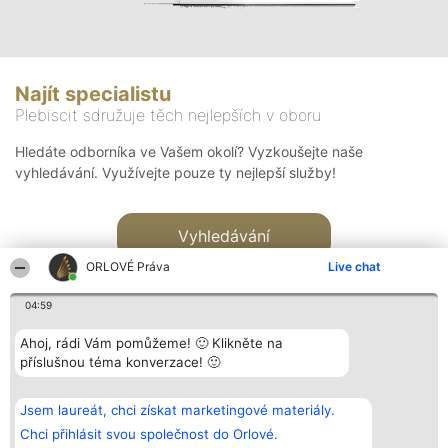
Najít specialistu
Plebiscit sdružuje těch nejlepších v oboru
Hledáte odborníka ve Vašem okolí? Vyzkoušejte naše
vyhledávání. Využívejte pouze ty nejlepší služby!
Vyhledávání
ORLOVÉ Práva
Live chat
04:59
Ahoj, rádi Vám pomůžeme! 🙂 Klikněte na
příslušnou téma konverzace! 🙂
Organizátor hlasování
Plebiscyt
Kontakt
Bright Side Solutions sp. z o.
Vítězové
Kontakt
Jsem laureát, chci získat marketingové materiály.
o. sp. k.
Seznam všech
ul. Ruska 22
laureátů
Chci přihlásit svou společnost do Orlové.
Wrocław 50-079
Zásady