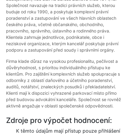
Společnost navazuje na tradici právních služeb, kterou
buduje od roku 1990, a poskytuje komplexní právní
poradenství a zastupování ve všech hlavních oblastech
českého práva, včetně občanského, obchodního,
pracovního, správního, ústavního a rodinného práva.
Klientela zahrnuje jednotlivce, podnikatele, obce i
neziskové organizace, kterým kancelář poskytuje právní
podporu a zastupování před soudy i správními orgány.
Firma klade důraz na vysokou profesionalitu, pečlivost a
důvěryhodnost, s prioritou individuálního přístupu ke
klientům. Pro zajištění komplexních služeb spolupracuje s
odborníky z oblastí daňového a účetního poradenství,
auditů, notářství, znaleckých posudků i překladatelství.
Klienti mají k dispozici vyhrazené parkovací místo přímo
před budovou advokátní kanceláře. Společnost se rovněž
aktivně angažuje v oblasti společenské odpovědnosti.
Zdroje pro výpočet hodnocení:
K těmto údajům mají přístup pouze přihlášení