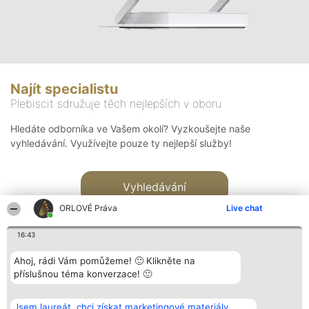
Najít specialistu
Plebiscit sdružuje těch nejlepších v oboru
Hledáte odborníka ve Vašem okolí? Vyzkoušejte naše
vyhledávání. Využívejte pouze ty nejlepší služby!
Vyhledávání
ORLOVÉ Práva
Live chat
16:43
Ahoj, rádi Vám pomůžeme! 🙂 Klikněte na
příslušnou téma konverzace! 🙂
Organizátor hlasování
Plebiscyt
Kontakt
Bright Side Solutions sp. z o.
Vítězové
Kontakt
Jsem laureát, chci získat marketingové materiály.
o. sp. k.
Seznam všech