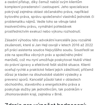
a osobní přístup, díky čemuž nabízí svým klientům
komplexní poradenství i zastoupení. Jeho specializace
pokrývají zejména oblast občanského práva, například
bytového práva, správu společenství vlastníků jednotek či
problematiku nájmů. Vedle toho se věnuje také
insolvenčnímu právu, vymáhání pohledávek
prostřednictvím exekucí nebo výkonu rozhodnutí.
Zásadní výhodou této advokátní kanceláře jsou rozsáhlé
zkušenosti, které si Jan Hejl osvojil v letech 2016 až 2022
při práci asistenta soudce Nejvyššího soudu. Soustředil se
zde na specifika věcných práv a společného jmění
manželů, což mu nyní umožňuje poskytovat hlubší vhled
do právní úpravy a efektivně řešit složité situace. Klienti
oceňují rychlé a praktické řešení jejich záležitostí, přičemž
důraz je kladen na dlouhodobě stabilní výsledky a
prevenci sporů. Kancelář působí také v oblastech
obchodního, stavebního a energetického práva a
poskytuje služby jak jednotlivcům, tak podnikům v
Jihomoravském kraji, zejména v Brně.