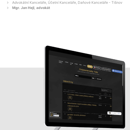
Advokátní Kanceláře, Účetní Kanceláře, Daňové Kanceláře - Tišnov
Mgr. Jan Hejl, advokát