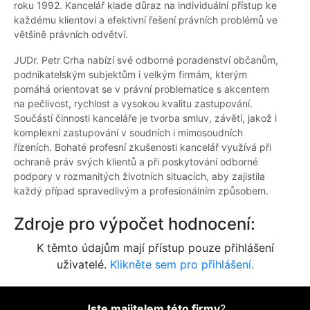
roku 1992. Kancelář klade důraz na individuální přístup ke
každému klientovi a efektivní řešení právních problémů ve
většině právních odvětví.
JUDr. Petr Crha nabízí své odborné poradenství občanům,
podnikatelským subjektům i velkým firmám, kterým
pomáhá orientovat se v právní problematice s akcentem
na pečlivost, rychlost a vysokou kvalitu zastupování.
Součástí činnosti kanceláře je tvorba smluv, závětí, jakož i
komplexní zastupování v soudních i mimosoudních
řízeních. Bohaté profesní zkušenosti kancelář využívá při
ochraně práv svých klientů a při poskytování odborné
podpory v rozmanitých životních situacích, aby zajistila
každý případ spravedlivým a profesionálním způsobem.
Zdroje pro výpočet hodnocení:
K těmto údajům mají přístup pouze přihlášení
uživatelé.
Klikněte sem pro přihlášení.
Jste majitelem této firmy
?