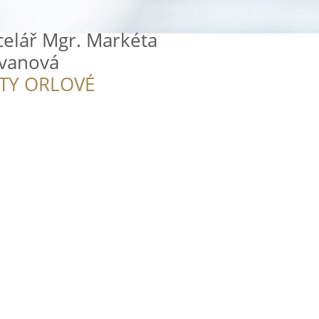
celář Mgr. Markéta
ivanová
ITY ORLOVÉ