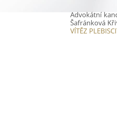
Advokátní kan
Šafránková Kř
VÍTĚZ PLEBISC