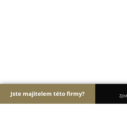
Jste majitelem této firmy?
Zjis
Orlové Práva
Advokátní Kanceláře, Účetní Kance