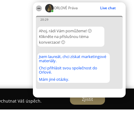
ORLOVÉ Práva
Live chat
20:29
Ahoj, rádi Vám pomůžeme! 🙂
Klikněte na příslušnou téma
konverzace! 🙂
Jsem laureát, chci získat marketingové
materiály.
Chci přihlásit svou společnost do
Orlové.
Mám jiné otázky.
Zjistit
vychutnat Váš úspěch.
éta Šafránková Křivanová