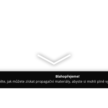
Blahopřejeme!
těte, jak můžete získat propagační materiály, abyste si mohli plně 
láře, Daňové Kanceláře - Třebíč
Advokátní kancelář Mgr. Mark