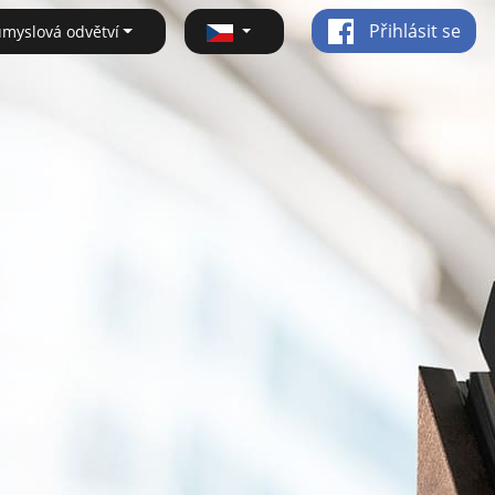
Přihlásit se
ůmyslová odvětví