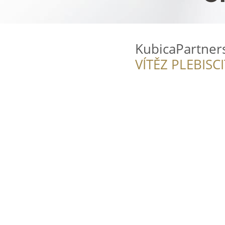
KubicaPartners
VÍTĚZ PLEBISC