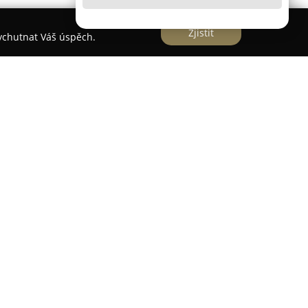
Zjistit
vychutnat Váš úspěch.
dvokátní kancelář
lář sídlící ve Frýdku-Místku poskytuje rozsáhlé
hraniční podniky a individuální klienty. Zvláštní
m obchodního práva a mezinárodního práva, což
bné právní zázemí nejen v lokálním, ale i
í.
kanceláře patří právo duševního vlastnictví, které
ovací i kreativity. Právní pomoc zahrnuje rovněž
týkající se nemovitostí včetně řešení sporů a
právo, smluvní agenda a trestní právo rozšiřují