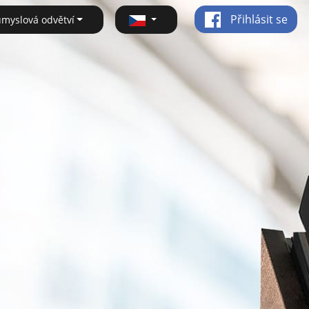
Přihlásit se
ůmyslová odvětví