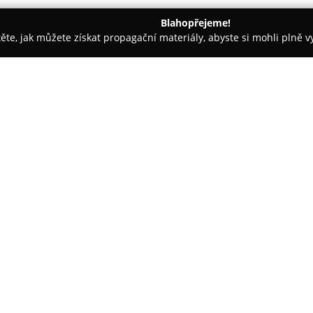
Blahopřejeme!
těte, jak můžete získat propagační materiály, abyste si mohli plně 
láře, Daňové Kanceláře - Frýdek-Místek
KubicaPartners s.r.o.A
elář
O společnosti:
KubicaPartners
advokátní kance
právní služby pro tuzemské i za
pozornost je věnována oblaste
umožňuje klientům získat potře
Zobrazit více >>
globálním obchodním prostřed
Mezi další klíčové specializace 
přispívá k důsledné ochraně in
občanské právo a právní otázky 
vymáhání pohledávek. Pracovní 