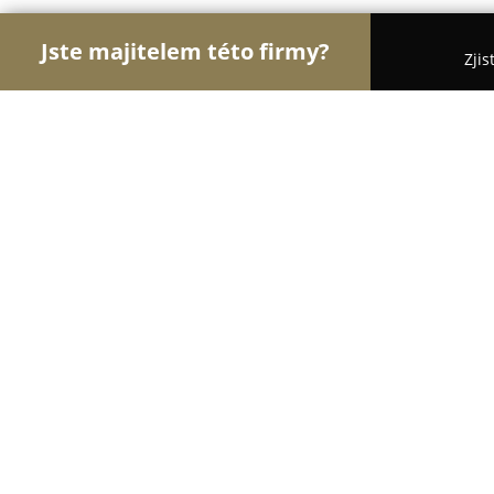
Jste majitelem této firmy?
Zjis
Orlové Práva
Advokátní Kanceláře, Účetní Kance
KubicaPartners s.r.o.Advokátní kanc
8.4
(19)
Frýdek-Místek, O. Lysohorského 702
Zobrazit telefonní číslo