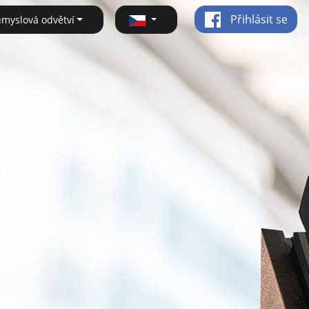
Přihlásit se
ůmyslová odvětví