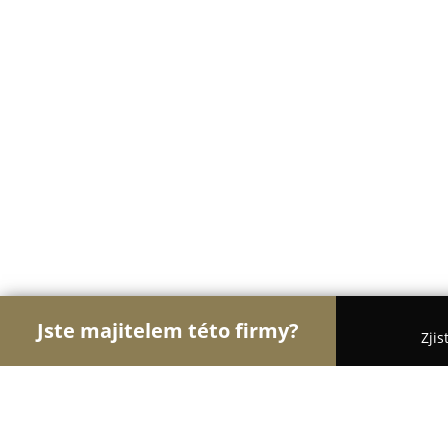
Jste majitelem této firmy?
Zjis
Orlové Práva
Advokátní Kanceláře, Účetní Kance