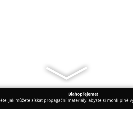
Blahopřejeme!
těte, jak můžete získat propagační materiály, abyste si mohli plně 
láře, Daňové Kanceláře - Brno
Šipl Vlastimil, Mgr., advokátní k