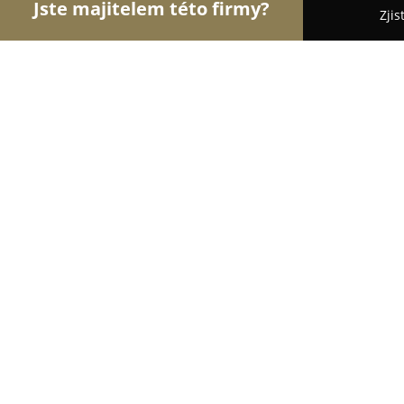
Jste majitelem této firmy?
Zjis
Orlové Práva
Advokátní Kanceláře, Účetní Kance
Sáblík Michael Ing. JUDr.
8.5
(5)
Praha, Lazarská 11/6
Zobrazit telefonní číslo