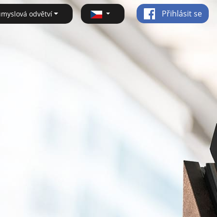
Přihlásit se
ůmyslová odvětví