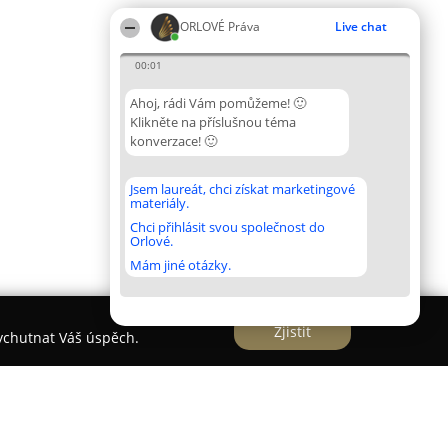
ORLOVÉ Práva
Live chat
00:01
Ahoj, rádi Vám pomůžeme! 🙂
Klikněte na příslušnou téma
konverzace! 🙂
Jsem laureát, chci získat marketingové
materiály.
Chci přihlásit svou společnost do
Orlové.
Mám jiné otázky.
Zjistit
vychutnat Váš úspěch.
oušek advokát