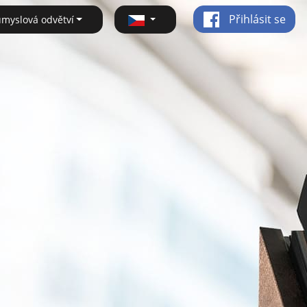
Přihlásit se
ůmyslová odvětví