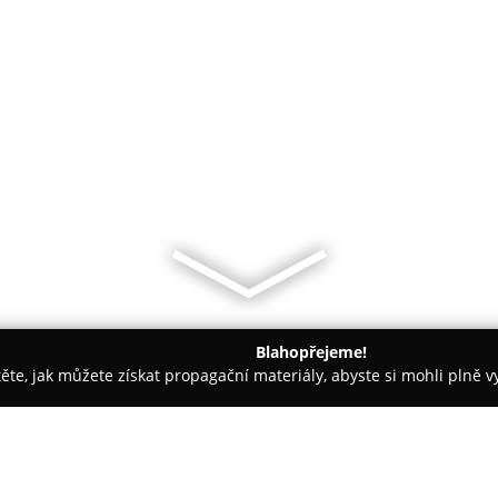
Blahopřejeme!
těte, jak můžete získat propagační materiály, abyste si mohli plně 
láře, Daňové Kanceláře - Hradec Králové
JUDr. Ing. Martin Jan