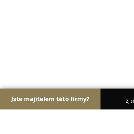
Jste majitelem této firmy?
Zjis
Orlové Práva
Advokátní Kanceláře, Účetní Kance