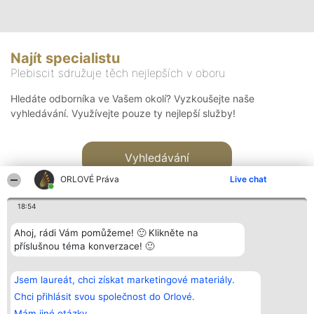
Najít specialistu
Plebiscit sdružuje těch nejlepších v oboru
Hledáte odborníka ve Vašem okolí? Vyzkoušejte naše
vyhledávání. Využívejte pouze ty nejlepší služby!
Vyhledávání
ORLOVÉ Práva
Live chat
18:54
Ahoj, rádi Vám pomůžeme! 🙂 Klikněte na
příslušnou téma konverzace! 🙂
Organizátor hlasování
Plebiscyt
Kontakt
Bright Side Solutions sp. z o.
Vítězové
Kontakt
Jsem laureát, chci získat marketingové materiály.
o. sp. k.
Seznam všech
ul. Ruska 22
laureátů
Chci přihlásit svou společnost do Orlové.
Wrocław 50-079
Zásady
Mám jiné otázky.
KRS 0000749100 | Regon
Pravidla