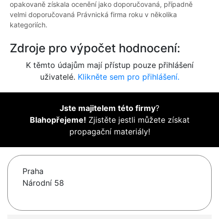
opakovaně získala ocenění jako doporučovaná, případně
velmi doporučovaná Právnická firma roku v několika
kategoriích.
Zdroje pro výpočet hodnocení:
K těmto údajům mají přístup pouze přihlášení
uživatelé.
Klikněte sem pro přihlášení.
Jste majitelem této firmy
?
Blahopřejeme!
Zjistěte jestli můžete získat
propagační materiály!
Praha
Národní 58