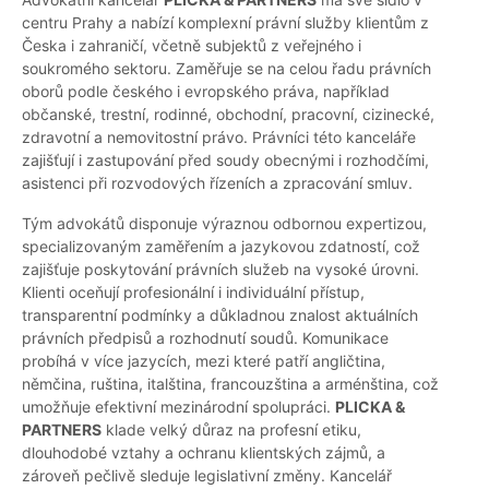
centru Prahy a nabízí komplexní právní služby klientům z
Česka i zahraničí, včetně subjektů z veřejného i
soukromého sektoru. Zaměřuje se na celou řadu právních
oborů podle českého i evropského práva, například
občanské, trestní, rodinné, obchodní, pracovní, cizinecké,
zdravotní a nemovitostní právo. Právníci této kanceláře
zajišťují i zastupování před soudy obecnými i rozhodčími,
asistenci při rozvodových řízeních a zpracování smluv.
Tým advokátů disponuje výraznou odbornou expertizou,
specializovaným zaměřením a jazykovou zdatností, což
zajišťuje poskytování právních služeb na vysoké úrovni.
Klienti oceňují profesionální i individuální přístup,
transparentní podmínky a důkladnou znalost aktuálních
právních předpisů a rozhodnutí soudů. Komunikace
probíhá v více jazycích, mezi které patří angličtina,
němčina, ruština, italština, francouzština a arménština, což
umožňuje efektivní mezinárodní spolupráci.
PLICKA &
PARTNERS
klade velký důraz na profesní etiku,
dlouhodobé vztahy a ochranu klientských zájmů, a
zároveň pečlivě sleduje legislativní změny. Kancelář