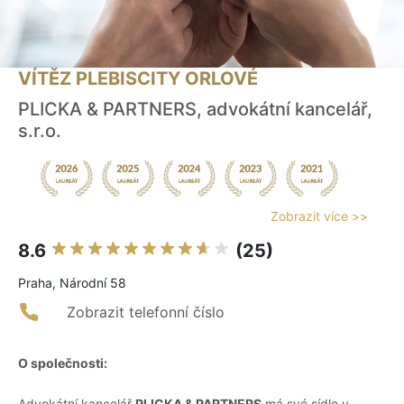
VÍTĚZ PLEBISCITY ORLOVÉ
PLICKA & PARTNERS, advokátní kancelář,
s.r.o.
Zobrazit více >>
8.6
(25)
Praha, Národní 58
Zobrazit telefonní číslo
O společnosti:
Advokátní kancelář
PLICKA & PARTNERS
má své sídlo v