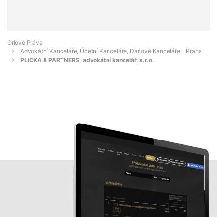
Orlové Práva
Advokátní Kanceláře, Účetní Kanceláře, Daňové Kanceláře - Praha
PLICKA & PARTNERS, advokátní kancelář, s.r.o.