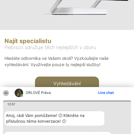
Najít specialistu
Plebiscit sdružuje těch nejlepších v oboru
Hledáte odborníka ve Vašem okolí? Vyzkoušejte naše
vyhledávání. Využívejte pouze ty nejlepší služby!
Vyhledávání
ORLOVÉ Práva
Live chat
12:57
Ahoj, rádi Vám pomůžeme! 🙂 Klikněte na
příslušnou téma konverzace! 🙂
Organizátor hlasování
Plebiscyt
Kontakt
Bright Side Solutions sp. z o.
Vítězové
Kontakt