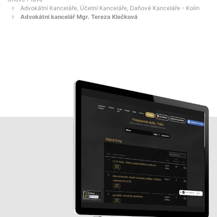
Advokátní Kanceláře, Účetní Kanceláře, Daňové Kanceláře - Kolín
Advokátní kancelář Mgr. Tereza Klečková