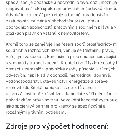
specializací je občanské a obchodní právo, což umožňuje
reagovat na široké spektrum právních požadavků klientů.
Advokátní kancelář poskytuje odborné poradenství a
zastupování zejména v obchodním právu, právu
obchodních společností, pracovním a rodinném právu a v
otázkách právních vztahů k nemovitostem.
Kromě toho se zaměřuje i na řešení sporů prostřednictvím
soudních a rozhodčích řízení, věnuje se trestnímu právu,
veřejným zakázkám, koncesím a problematice související
s vodovody a kanalizacemi. Klientelu tvoří fyzické osoby i
domácí a zahraniční právnické osoby působící v různých
odvětvích, například v obchodě, marketingu, dopravě,
vodohospodářství, stavebnictví, energetice a správě
nemovitostí. Široká nabídka služeb zdůrazňuje
univerzálnost a přizpůsobivost kanceláře vůči měnícím se
požadavkům právního trhu. Advokátní kancelář vystupuje
jako spolehlivý partner pro klienty se specifickými a
rozsáhlými právními potřebami.
Zdroje pro výpočet hodnocení: