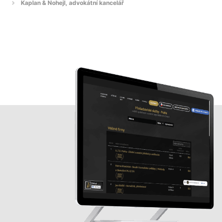
Kaplan & Nohejl, advokátní kancelář