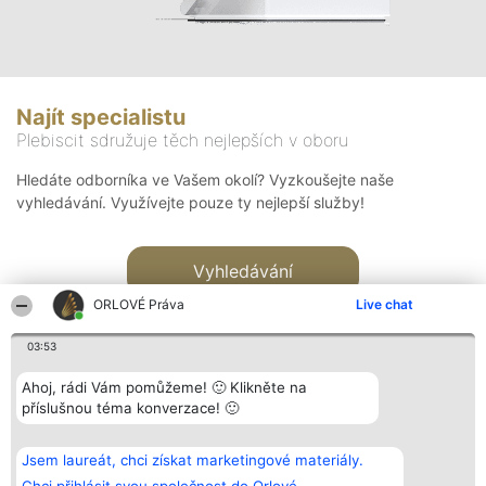
Najít specialistu
Plebiscit sdružuje těch nejlepších v oboru
Hledáte odborníka ve Vašem okolí? Vyzkoušejte naše
vyhledávání. Využívejte pouze ty nejlepší služby!
Vyhledávání
ORLOVÉ Práva
Live chat
03:53
Ahoj, rádi Vám pomůžeme! 🙂 Klikněte na
příslušnou téma konverzace! 🙂
Organizátor hlasování
Plebiscyt
Kontakt
Bright Side Solutions sp. z o.
Vítězové
Kontakt
Jsem laureát, chci získat marketingové materiály.
o. sp. k.
Seznam všech
ul. Ruska 22
laureátů