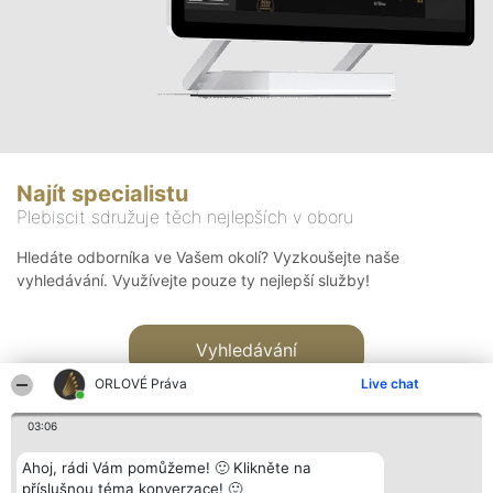
Najít specialistu
Plebiscit sdružuje těch nejlepších v oboru
Hledáte odborníka ve Vašem okolí? Vyzkoušejte naše
vyhledávání. Využívejte pouze ty nejlepší služby!
Vyhledávání
ORLOVÉ Práva
Live chat
03:06
Ahoj, rádi Vám pomůžeme! 🙂 Klikněte na
příslušnou téma konverzace! 🙂