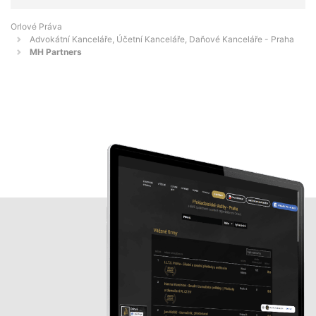
Orlové Práva
Advokátní Kanceláře, Účetní Kanceláře, Daňové Kanceláře - Praha
MH Partners