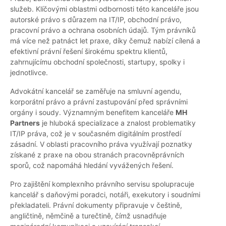
služeb. Klíčovými oblastmi odbornosti této kanceláře jsou
autorské právo s důrazem na IT/IP, obchodní právo,
pracovní právo a ochrana osobních údajů. Tým právníků
má více než patnáct let praxe, díky čemuž nabízí cílená a
efektivní právní řešení širokému spektru klientů,
zahrnujícímu obchodní společnosti, startupy, spolky i
jednotlivce.
Advokátní kancelář se zaměřuje na smluvní agendu,
korporátní právo a právní zastupování před správními
orgány i soudy. Významným benefitem kanceláře
MH
Partners
je hluboká specializace a znalost problematiky
IT/IP práva, což je v současném digitálním prostředí
zásadní. V oblasti pracovního práva využívají poznatky
získané z praxe na obou stranách pracovněprávních
sporů, což napomáhá hledání vyvážených řešení.
Pro zajištění komplexního právního servisu spolupracuje
kancelář s daňovými poradci, notáři, exekutory i soudními
překladateli. Právní dokumenty připravuje v češtině,
angličtině, němčině a turečtině, čímž usnadňuje