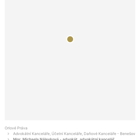
Orlové Práva
Advokátní Kanceláře, Účetní Kanceláře, Daňové Kanceláře - Benešov
Mgr. Michaela Nálevková - advokát, advokátní kancelář