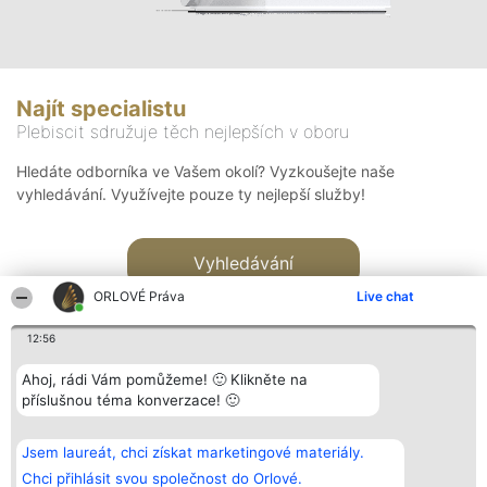
Najít specialistu
Plebiscit sdružuje těch nejlepších v oboru
Hledáte odborníka ve Vašem okolí? Vyzkoušejte naše
vyhledávání. Využívejte pouze ty nejlepší služby!
Vyhledávání
ORLOVÉ Práva
Live chat
12:56
Ahoj, rádi Vám pomůžeme! 🙂 Klikněte na
příslušnou téma konverzace! 🙂
Organizátor hlasování
Plebiscyt
Kontakt
Bright Side Solutions sp. z o.
Vítězové
Kontakt
Jsem laureát, chci získat marketingové materiály.
o. sp. k.
Seznam všech
ul. Ruska 22
laureátů
Chci přihlásit svou společnost do Orlové.