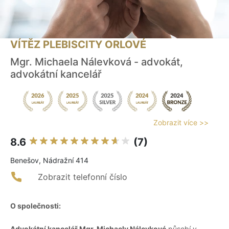
VÍTĚZ PLEBISCITY ORLOVÉ
Mgr. Michaela Nálevková - advokát,
advokátní kancelář
Zobrazit více >>
8.6
(7)
Benešov, Nádražní 414
Zobrazit telefonní číslo
O společnosti:
Advokátní kancelář Mgr. Michaely Nálevkové
působí v