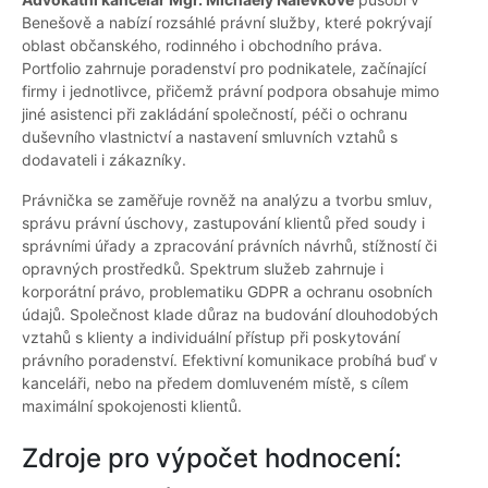
Benešově a nabízí rozsáhlé právní služby, které pokrývají
oblast občanského, rodinného i obchodního práva.
Portfolio zahrnuje poradenství pro podnikatele, začínající
firmy i jednotlivce, přičemž právní podpora obsahuje mimo
jiné asistenci při zakládání společností, péči o ochranu
duševního vlastnictví a nastavení smluvních vztahů s
dodavateli i zákazníky.
Právnička se zaměřuje rovněž na analýzu a tvorbu smluv,
správu právní úschovy, zastupování klientů před soudy i
správními úřady a zpracování právních návrhů, stížností či
opravných prostředků. Spektrum služeb zahrnuje i
korporátní právo, problematiku GDPR a ochranu osobních
údajů. Společnost klade důraz na budování dlouhodobých
vztahů s klienty a individuální přístup při poskytování
právního poradenství. Efektivní komunikace probíhá buď v
kanceláři, nebo na předem domluveném místě, s cílem
maximální spokojenosti klientů.
Zdroje pro výpočet hodnocení: