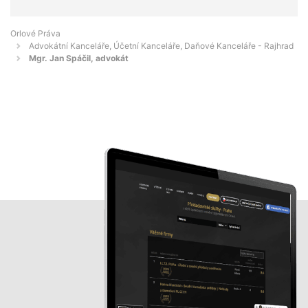
Orlové Práva
Advokátní Kanceláře, Účetní Kanceláře, Daňové Kanceláře - Rajhrad
Mgr. Jan Spáčil, advokát