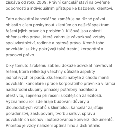
získává od roku 2009. Právní kancelář staví na ověřené
odbornosti a individuálním přístupu ke každému klientovi.
Tato advokátní kancelář se zaměřuje na různé právní
oblasti s cílem poskytnout klientům co nejširší spektrum
řešení jejich právních problémů. Klíčové jsou oblasti
občanského práva, které zahrnuje závazkové vztahy,
spoluvlastnictví, rodinné a bytové právo. Kromě toho
advokátní služby pokrývají také trestní, korporátní a
pracovní právo.
Díky tomuto širokému záběru dokáže advokát navrhovat
řešení, která reflektují všechny důležité aspekty
jednotlivých případů. Zkušenosti nabyté z chodu menší
advokátní kanceláře i práce korporátního právníka v rámci
nadnárodní skupiny přinášejí potřebný nadhled a
efektivitu, zejména při řešení složitějších záležitostí.
Významnou roli zde hraje budování důvěry a
dlouhodobých vztahů s klientelou; kancelář zajišťuje
poradenství, zastupování, tvorbu smluv, správu
advokátních úschov i autorizovanou konverzi dokumentů.
Prioritou je vždy nalezení optimálního a diskrétního