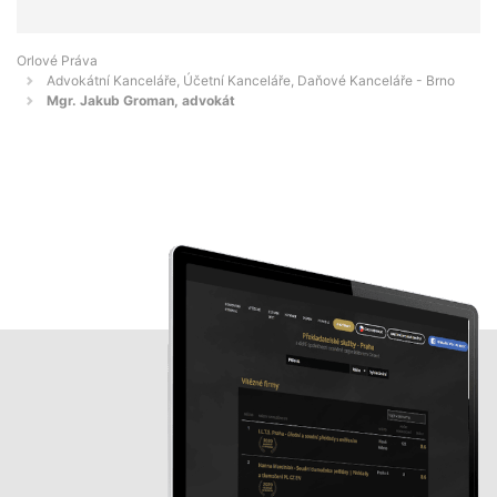
Orlové Práva
Advokátní Kanceláře, Účetní Kanceláře, Daňové Kanceláře - Brno
Mgr. Jakub Groman, advokát