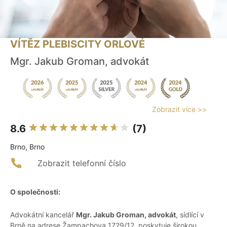
VÍTĚZ PLEBISCITY ORLOVÉ
Mgr. Jakub Groman, advokát
Zobrazit více >>
8.6
(7)
Brno, Brno
Zobrazit telefonní číslo
O společnosti:
Advokátní kancelář
Mgr. Jakub Groman, advokát
, sídlící v
Brně na adrese Žampachova 1729/12, poskytuje širokou