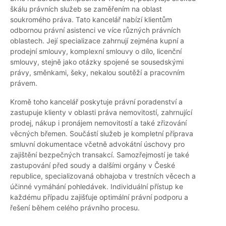
škálu právních služeb se zaměřením na oblast
soukromého práva. Tato kancelář nabízí klientům
odbornou právní asistenci ve více různých právních
oblastech. Její specializace zahrnují zejména kupní a
prodejní smlouvy, komplexní smlouvy o dílo, licenční
smlouvy, stejně jako otázky spojené se sousedskými
právy, směnkami, šeky, nekalou soutěží a pracovním
právem.
Kromě toho kancelář poskytuje právní poradenství a
zastupuje klienty v oblasti práva nemovitostí, zahrnující
prodej, nákup i pronájem nemovitostí a také zřizování
věcných břemen. Součástí služeb je kompletní příprava
smluvní dokumentace včetně advokátní úschovy pro
zajištění bezpečných transakcí. Samozřejmostí je také
zastupování před soudy a dalšími orgány v České
republice, specializovaná obhajoba v trestních věcech a
účinné vymáhání pohledávek. Individuální přístup ke
každému případu zajišťuje optimální právní podporu a
řešení během celého právního procesu.