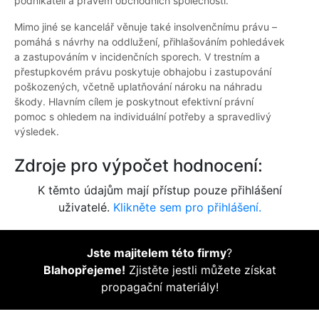
podnikateli a právem obchodních společností.
Mimo jiné se kancelář věnuje také insolvenčnímu právu –
pomáhá s návrhy na oddlužení, přihlašováním pohledávek
a zastupováním v incidenčních sporech. V trestním a
přestupkovém právu poskytuje obhajobu i zastupování
poškozených, včetně uplatňování nároku na náhradu
škody. Hlavním cílem je poskytnout efektivní právní
pomoc s ohledem na individuální potřeby a spravedlivý
výsledek.
Zdroje pro výpočet hodnocení:
K těmto údajům mají přístup pouze přihlášení
uživatelé.
Klikněte sem pro přihlášení.
Jste majitelem této firmy
?
Blahopřejeme!
Zjistěte jestli můžete získat
propagační materiály!