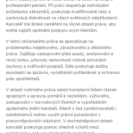
profesionální jednání. Při práci respektuje individuální
požadavky zákazníků, poskytuje kvalifikované rady a
zachovává diskrétnost ve všech svěřených záležitostech.
Kancelář má široké zaměření na různé oblasti práva, aby
mohla zajistit optimální podporu svým klientům.
V rámci občanského práva se specializuje na
problematiku majetkového, závazkového a dědického
práva. Zajišťuje zastupování před soudy, sestavování a
revizi smluv, převody nemovitostí včetně advokátní
úschovy a ověřování podpisů. Dále poskytuje služby
související se správou, vymáháním pohledávek a ochranou
práv spotřebitelů.
V oblasti rodinného práva nabízí komplexní řešení otázek
spojených s úpravou poměrů k nezletilým, výživného,
zastupování v rozvodových řízeních a vypořádáním
společného jmění manželů. Klienti z řad zaměstnavatelů i
zaměstnanců mohou využít právní poradenství v
pracovněprávních otázkách. V obchodněprávní oblasti
kancelář poskytuje pomoc ohledně vztahů mezi