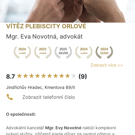
VÍTĚZ PLEBISCITY ORLOVÉ
Mgr. Eva Novotná, advokát
Zobrazit více >>
8.7
(9)
Jindřichův Hradec, Kmentova 89/II
Zobrazit telefonní číslo
O společnosti:
Advokátní kancelář
Mgr. Evy Novotné
nabízí komplexní
právní služby, přičemž klade důraz na osobní přístup a