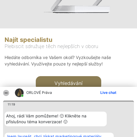
Najít specialistu
Plebiscit sdružuje těch nejlepších v oboru
Hledáte odborníka ve Vašem okolí? Vyzkoušejte naše
vyhledávání. Využívejte pouze ty nejlepší služby!
Vyhledávání
ORLOVÉ Práva
Live chat
11:19
Ahoj, rádi Vám pomůžeme! 🙂 Klikněte na
příslušnou téma konverzace! 🙂
Organizátor hlasování
Plebiscyt
Kontakt
Bright Side Solutions sp. z o.
Vítězové
Kontakt
Jsem laureát, chci získat marketingové materiály.