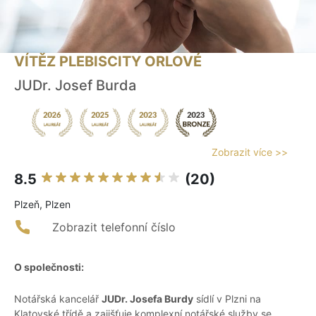
VÍTĚZ PLEBISCITY ORLOVÉ
JUDr. Josef Burda
Zobrazit více >>
8.5
(20)
Plzeň, Plzen
Zobrazit telefonní číslo
O společnosti:
Notářská kancelář
JUDr. Josefa Burdy
sídlí v Plzni na
Klatovské třídě a zajišťuje komplexní notářské služby se