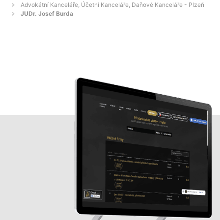
Advokátní Kanceláře, Účetní Kanceláře, Daňové Kanceláře - Plzeň
JUDr. Josef Burda