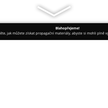
Blahopřejeme!
těte, jak můžete získat propagační materiály, abyste si mohli plně 
láře, Daňové Kanceláře - České Budějovice
NS & Partners s.r.o.
elář
O společnosti:
NS & Partners s.r.o., advokátn
českým i zahraničním klientům,
osobám. Firma si zakládá na v
individuálním přístupu ke každ
Zobrazit více >>
Prioritou kanceláře je nalézt e
současně předcházet případ