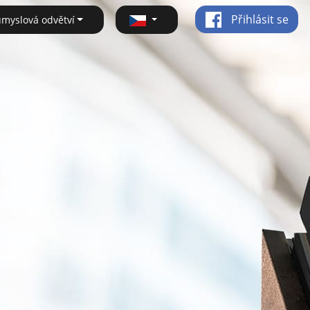
Přihlásit se
ůmyslová odvětví