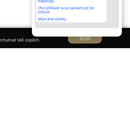
materiály.
Chci přihlásit svou společnost do
Orlové.
Mám jiné otázky.
Zjistit
vychutnat Váš úspěch.
, advokátní kancelář
í kancelář
, poskytuje komplexní právní služby
 a to jak obchodním společnostem, tak i fyzickým
ysoké úrovni poskytovaných služeb a
ému klientovi i jeho právním záležitostem.
fektivní řešení aktuálních právních otázek a
ným budoucím problémům.