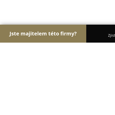
Jste majitelem této firmy?
Zjis
Orlové Práva
Advokátní Kanceláře, Účetní Kance
NS & Partners s.r.o., advokátní kanc