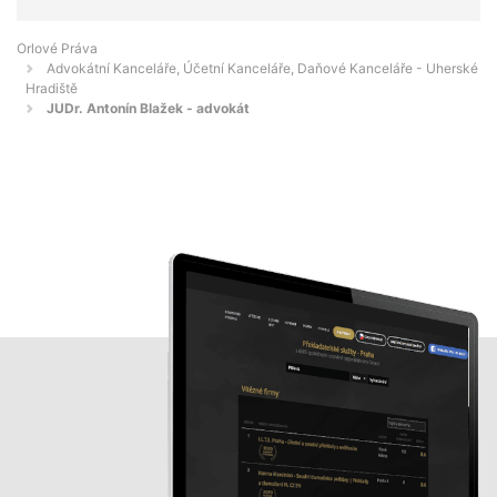
Orlové Práva
Advokátní Kanceláře, Účetní Kanceláře, Daňové Kanceláře - Uherské
Hradiště
JUDr. Antonín Blažek - advokát