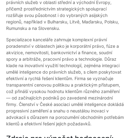
právních služeb v oblasti střední a východní Evropy,
přičemž prostřednictvím strategických spoluprací
rozšiřuje svou působnost i do vybraných asijských
regionů, například v Bulharsku, Litvě, Maďarsku, Polsku,
Rumunsku a na Slovensku.
Specializace kanceláře zahrnuje komplexní právní
poradenství v oblastech jako je korporátní právo, fúze a
akvizice, nemovitosti, bankovnictví a finance, soudní
spory a arbitráže, pracovní právo a technologie. Důraz
klade na inovativní využití technologií, zejména integraci
umělé inteligence do právních služeb, s cílem poskytovat
efektivní a rychlá řešení klientům. Firma se vyznačuje
transparentní cenovou politikou a praktickým přístupem,
což přináší vysokou hodnotu klientům různého zaměření
— od začínajících podniků po zavedené mezinárodní
firmy. Členství v České asociaci umělé inteligence dokládá
progresivní zaměření a snahu o neustálou inovaci v
advokacii s důrazem na porozumění obchodním potřebám
klientů a efektivní řešení jejich požadavků.