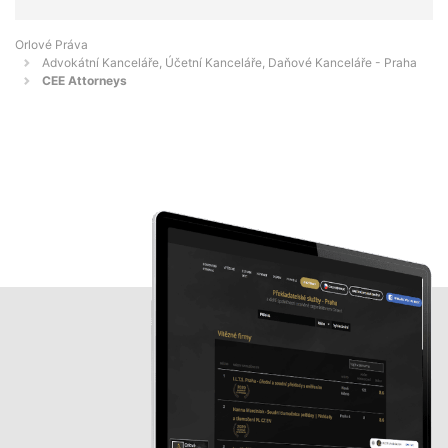
Orlové Práva
Advokátní Kanceláře, Účetní Kanceláře, Daňové Kanceláře - Praha
CEE Attorneys