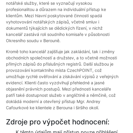
notářské služby, které se vyznačují vysokou
profesionalitou a důrazem na individuální přístup ke
klientům. Mezi hlavní poskytované činnosti spadá
vyhotovování notářských zápisů, včetně smluv i
dokumentů týkajících se dědických řízení, v nichž
kancelář zastává roli soudního komisaře v působnosti
Okresního soudu v Berouně.
Kromě toho kancelář zajišťuje jak zakládání, tak i změny
obchodních společností a družstev, a to včetně možnosti
přímých zápisů do příslušných registrů. Další službou je
provozování kontaktního místa CzechPOINT, což
umožňuje rychlé ověřování a získávání výpisů z veřejných
evidencí. Klienti často vyzdvihují přehledné a jasné
objasnění právních postupů. Mezi přednosti kanceláře
patří také dostupnost služeb v angličtině a němčině, což
dokládá moderní a otevřený přístup Mgr. Andrey
Cafourkové ke klientele z Berouna i širšího okolí.
Zdroje pro výpočet hodnocení:
K těmto údajům mají přístup pouze přihlášení