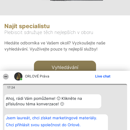
Najít specialistu
Plebiscit sdružuje těch nejlepších v oboru
Hledáte odborníka ve Vašem okolí? Vyzkoušejte naše
vyhledávání. Využívejte pouze ty nejlepší služby!
Vyhledávání
ORLOVÉ Práva
Live chat
17:24
Ahoj, rádi Vám pomůžeme! 🙂 Klikněte na
příslušnou téma konverzace! 🙂
Organizátor hlasování
Plebiscyt
Kontakt
Bright Side Solutions sp. z o.
Vítězové
Kontakt
Jsem laureát, chci získat marketingové materiály.
o. sp. k.
Seznam všech
ul. Ruska 22
laureátů
Chci přihlásit svou společnost do Orlové.
Wrocław 50-079
Zásady