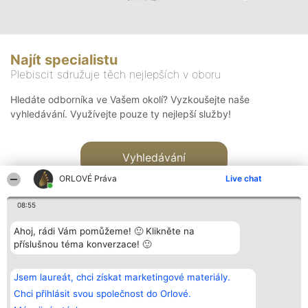
Najít specialistu
Plebiscit sdružuje těch nejlepších v oboru
Hledáte odborníka ve Vašem okolí? Vyzkoušejte naše
vyhledávání. Využívejte pouze ty nejlepší služby!
Vyhledávání
ORLOVÉ Práva
Live chat
08:55
Ahoj, rádi Vám pomůžeme! 🙂 Klikněte na
příslušnou téma konverzace! 🙂
Organizátor hlasování
Plebiscyt
Kontakt
Bright Side Solutions sp. z o.
Vítězové
Kontakt
Jsem laureát, chci získat marketingové materiály.
o. sp. k.
Seznam všech
ul. Ruska 22
laureátů
Chci přihlásit svou společnost do Orlové.
Wrocław 50-079
Zásady