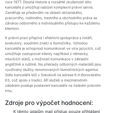
roce 1977. Dlouhá historie a rozsáhlé zkušenosti této
kanceláře jí umožňují nabízet komplexní právní servis.
Zaměřuje se především na oblasti občanského,
pracovního, rodinného, trestního a obchodního práva se
zárukou odborného a individuálního přístupu ke každému
klientovi.
K právní praxi přispívá i efektivní spolupráce s notáři,
exekutory, soudními znalci a tlumočníky. Výhodou
kanceláře je schopnost komunikovat ve více jazycích, což
umožňuje zastupovat klienty například z německy
mluvících států, s možností komunikace v základní
angličtině a ruštině. Na překlady odborných materiálů jsou
využívány služby renomovaných tlumočnických agentur.
Sídlo kanceláře leží v Sokolově na adrese K.H.Borovského
63, což spolu s tradicí, šíří služeb a mezinárodním
záběrem posiluje postavení kanceláře na českém právním
trhu.
Zdroje pro výpočet hodnocení:
K těmto údajům mají přístup pouze přihlášení