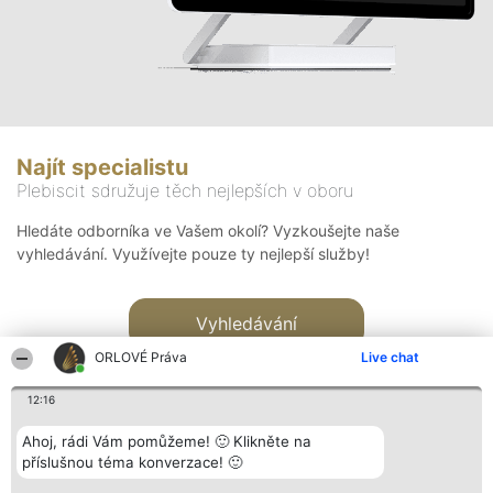
Najít specialistu
Plebiscit sdružuje těch nejlepších v oboru
Hledáte odborníka ve Vašem okolí? Vyzkoušejte naše
vyhledávání. Využívejte pouze ty nejlepší služby!
Vyhledávání
ORLOVÉ Práva
Live chat
12:16
Ahoj, rádi Vám pomůžeme! 🙂 Klikněte na
příslušnou téma konverzace! 🙂
Organizátor hlasování
Plebiscyt
Kontakt