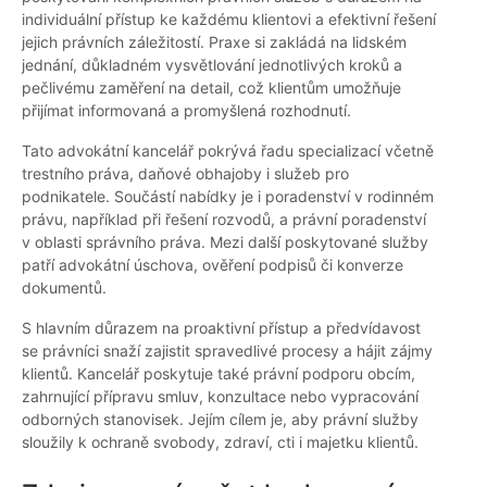
individuální přístup ke každému klientovi a efektivní řešení
jejich právních záležitostí. Praxe si zakládá na lidském
jednání, důkladném vysvětlování jednotlivých kroků a
pečlivému zaměření na detail, což klientům umožňuje
přijímat informovaná a promyšlená rozhodnutí.
Tato advokátní kancelář pokrývá řadu specializací včetně
trestního práva, daňové obhajoby i služeb pro
podnikatele. Součástí nabídky je i poradenství v rodinném
právu, například při řešení rozvodů, a právní poradenství
v oblasti správního práva. Mezi další poskytované služby
patří advokátní úschova, ověření podpisů či konverze
dokumentů.
S hlavním důrazem na proaktivní přístup a předvídavost
se právníci snaží zajistit spravedlivé procesy a hájit zájmy
klientů. Kancelář poskytuje také právní podporu obcím,
zahrnující přípravu smluv, konzultace nebo vypracování
odborných stanovisek. Jejím cílem je, aby právní služby
sloužily k ochraně svobody, zdraví, cti i majetku klientů.