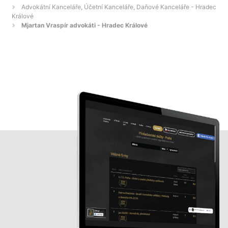
Advokátní Kanceláře, Účetní Kanceláře, Daňové Kanceláře - Hradec
Králové
Mjartan Vraspír advokáti - Hradec Králové