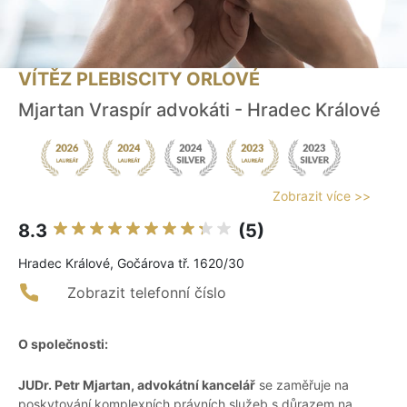
VÍTĚZ PLEBISCITY ORLOVÉ
Mjartan Vraspír advokáti - Hradec Králové
Zobrazit více >>
8.3
(5)
Hradec Králové, Gočárova tř. 1620/30
Zobrazit telefonní číslo
O společnosti:
JUDr. Petr Mjartan, advokátní kancelář
se zaměřuje na
poskytování komplexních právních služeb s důrazem na