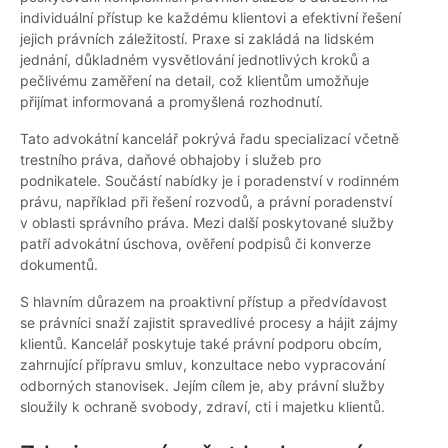
individuální přístup ke každému klientovi a efektivní řešení
jejich právních záležitostí. Praxe si zakládá na lidském
jednání, důkladném vysvětlování jednotlivých kroků a
pečlivému zaměření na detail, což klientům umožňuje
přijímat informovaná a promyšlená rozhodnutí.
Tato advokátní kancelář pokrývá řadu specializací včetně
trestního práva, daňové obhajoby i služeb pro
podnikatele. Součástí nabídky je i poradenství v rodinném
právu, například při řešení rozvodů, a právní poradenství
v oblasti správního práva. Mezi další poskytované služby
patří advokátní úschova, ověření podpisů či konverze
dokumentů.
S hlavním důrazem na proaktivní přístup a předvídavost
se právníci snaží zajistit spravedlivé procesy a hájit zájmy
klientů. Kancelář poskytuje také právní podporu obcím,
zahrnující přípravu smluv, konzultace nebo vypracování
odborných stanovisek. Jejím cílem je, aby právní služby
sloužily k ochraně svobody, zdraví, cti i majetku klientů.