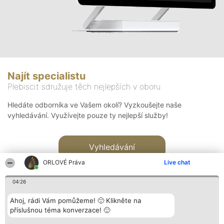
Najít specialistu
Plebiscit sdružuje těch nejlepších v oboru
Hledáte odborníka ve Vašem okolí? Vyzkoušejte naše
vyhledávání. Využívejte pouze ty nejlepší služby!
Vyhledávání
ORLOVÉ Práva
Live chat
04:26
Ahoj, rádi Vám pomůžeme! 🙂 Klikněte na
příslušnou téma konverzace! 🙂
Organizátor hlasování
Plebiscyt
Kontakt