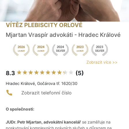
VÍTĚZ PLEBISCITY ORLOVÉ
Mjartan Vraspír advokáti - Hradec Králové
Zobrazit více >>
8.3
(5)
Hradec Králové, Gočárova tř. 1620/30
Zobrazit telefonní číslo
O společnosti:
JUDr. Petr Mjartan, advokátní kancelář
se zaměřuje na
poskytování komplexních právních služeb s důrazem na