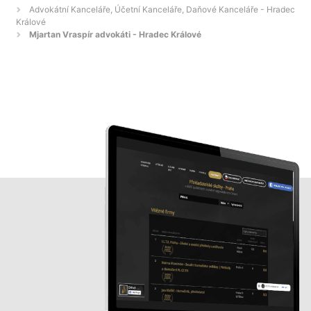
Advokátní Kanceláře, Účetní Kanceláře, Daňové Kanceláře - Hradec
Králové
Mjartan Vraspír advokáti - Hradec Králové