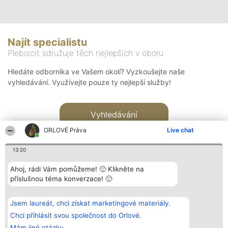
Najít specialistu
Plebiscit sdružuje těch nejlepších v oboru
Hledáte odborníka ve Vašem okolí? Vyzkoušejte naše
vyhledávání. Využívejte pouze ty nejlepší služby!
Vyhledávání
ORLOVÉ Práva
Live chat
13:20
Ahoj, rádi Vám pomůžeme! 🙂 Klikněte na
příslušnou téma konverzace! 🙂
Organizátor hlasování
Plebiscyt
Kontakt
Bright Side Solutions sp. z o.
Vítězové
Kontakt
Jsem laureát, chci získat marketingové materiály.
o. sp. k.
Seznam všech
ul. Ruska 22
laureátů
Chci přihlásit svou společnost do Orlové.
Wrocław 50-079
Zásady
Mám jiné otázky.
KRS 0000749100 | Regon
Pravidla