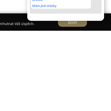
Mám jiné otázky.
Zjistit
vychutnat Váš úspěch.
vozuje advokátní kancelář, která se orientuje na
ích služeb s důrazem na individuální přístup a
osti získávané v předních českých i zahraničních
ily Mgr. Michalu Kastlovi zaměřit se především
dního práva, ochranu osobních údajů v rámci
stí.
uje také na oblast odškodnění nemajetkové újmy