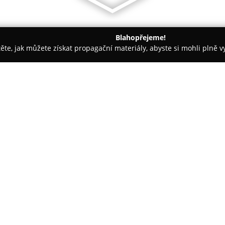
Blahopřejeme!
těte, jak můžete získat propagační materiály, abyste si mohli plně 
láře, Daňové Kanceláře - Praha
Mgr. Michal Kastl, advokát
O společnosti:
Mgr. Michal Kastl, advokát
pro
poskytování komplexních právn
efektivní právní řešení. Zkušen
advokátních kancelářích umožn
Zobrazit více >>
na oblasti občanského a obcho
GDPR a také na právo nemovito
Kancelář se výrazně specializ