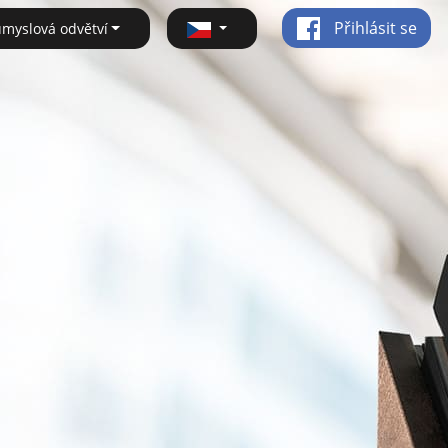
Přihlásit se
ůmyslová odvětví