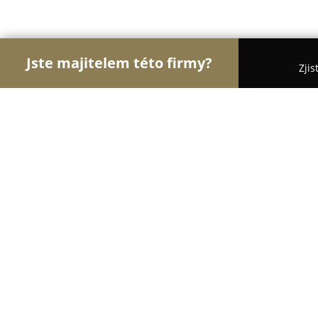
Jste majitelem této firmy?
Zjis
Orlové Práva
Advokátní Kanceláře, Účetní Kance
Mgr. Michal Kastl, advokát
9
(19)
Praha, Rubešova 583/2