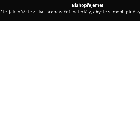
Blahopřejeme!
těte, jak můžete získat propagační materiály, abyste si mohli plně 
láře, Daňové Kanceláře - Praha
Mgr. Martin Hýbl, advokát
O společnosti:
Mgr. Martin Hýbl, advokát
je 
Korunní 1740/129 a rozšířenou
komplexní a individuální právn
praxe je zaměřena na široké sp
Specializace kanceláře zahrnuje
Dále nabízí odborné právní po
obchodním právu, medicínském 
ústavním právu. Zkušenosti pr
renomovaných pražských advoká
fakulty Univerzity Palackého v