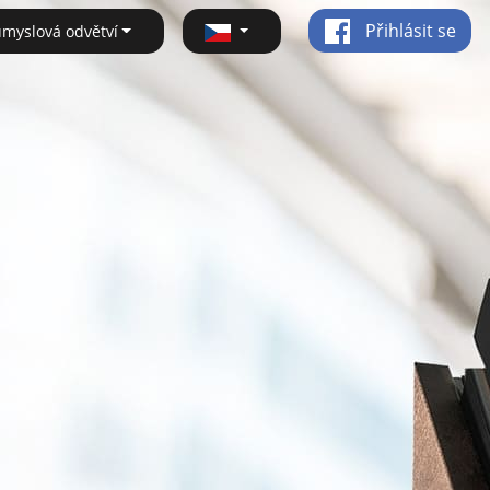
Přihlásit se
ůmyslová odvětví