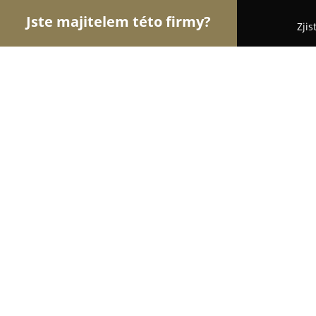
Jste majitelem této firmy?
Zjis
Orlové Práva
Advokátní Kanceláře, Účetní Kance
Mgr. Martin Hýbl, advokát
8.8
(13)
Praha, Korunní 1740/129
Zobrazit telefonní číslo