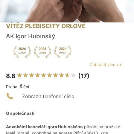
VÍTĚZ PLEBISCITY ORLOVÉ
AK Igor Hubinský
Zobrazit více >>
8.6
(17)
Praha, Říční
Zobrazit telefonní číslo
O společnosti:
Advokátní kancelář Igora Hubinského
působí na pražské
Malé Straně, konkrétně na adrese Říční 456/10, kde