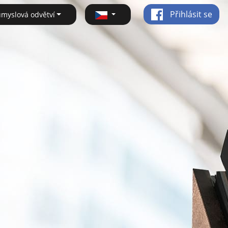
Přihlásit se
ůmyslová odvětví