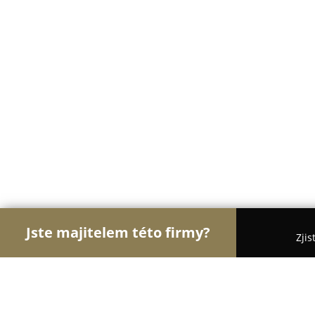
Jste majitelem této firmy?
Zjis
Orlové Práva
Advokátní Kanceláře, Účetní Kance