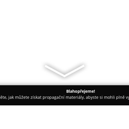
Blahopřejeme!
těte, jak můžete získat propagační materiály, abyste si mohli plně 
láře, Daňové Kanceláře - Praha
Hostinský Jaroslav Judr.ing.