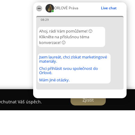
ORLOVÉ Práva
Live chat
08:29
Ahoj, rádi Vám pomůžeme! 🙂
Klikněte na příslušnou téma
konverzace! 🙂
Jsem laureát, chci získat marketingové
materiály.
Chci přihlásit svou společnost do
Orlové.
Mám jiné otázky.
Zjistit
vychutnat Váš úspěch.