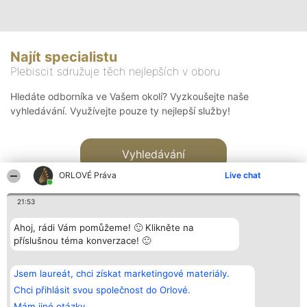
Najít specialistu
Plebiscit sdružuje těch nejlepších v oboru
Hledáte odborníka ve Vašem okolí? Vyzkoušejte naše
vyhledávání. Využívejte pouze ty nejlepší služby!
Vyhledávání
ORLOVÉ Práva
Live chat
21:53
Ahoj, rádi Vám pomůžeme! 🙂 Klikněte na
příslušnou téma konverzace! 🙂
Organizátor hlasování
Plebiscyt
Kontakt
Bright Side Solutions sp. z o.
Vítězové
Kontakt
Jsem laureát, chci získat marketingové materiály.
o. sp. k.
Seznam všech
ul. Ruska 22
laureátů
Chci přihlásit svou společnost do Orlové.
Wrocław 50-079
Zásady
Mám jiné otázky.
KRS 0000749100 | Regon
Pravidla