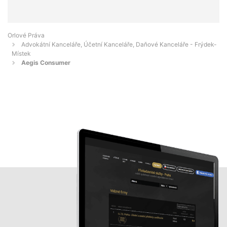
Orlové Práva
Advokátní Kanceláře, Účetní Kanceláře, Daňové Kanceláře - Frýdek-
Místek
Aegis Consumer