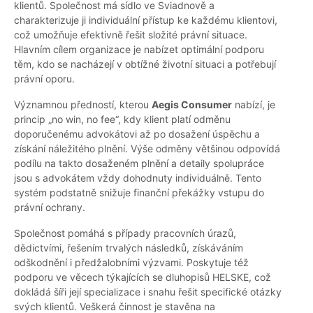
klientů. Společnost má sídlo ve Sviadnově a
charakterizuje ji individuální přístup ke každému klientovi,
což umožňuje efektivně řešit složité právní situace.
Hlavním cílem organizace je nabízet optimální podporu
těm, kdo se nacházejí v obtížné životní situaci a potřebují
právní oporu.
Významnou předností, kterou
Aegis Consumer
nabízí, je
princip „no win, no fee“, kdy klient platí odměnu
doporučenému advokátovi až po dosažení úspěchu a
získání náležitého plnění. Výše odměny většinou odpovídá
podílu na takto dosaženém plnění a detaily spolupráce
jsou s advokátem vždy dohodnuty individuálně. Tento
systém podstatně snižuje finanční překážky vstupu do
právní ochrany.
Společnost pomáhá s případy pracovních úrazů,
dědictvími, řešením trvalých následků, získáváním
odškodnění i předžalobními výzvami. Poskytuje též
podporu ve věcech týkajících se dluhopisů HELSKE, což
dokládá šíři její specializace i snahu řešit specifické otázky
svých klientů. Veškerá činnost je stavěna na