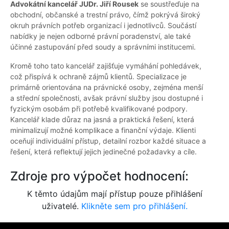
Advokátní kancelář JUDr. Jiří Rousek
se soustřeďuje na
obchodní, občanské a trestní právo, čímž pokrývá široký
okruh právních potřeb organizací i jednotlivců. Součástí
nabídky je nejen odborné právní poradenství, ale také
účinné zastupování před soudy a správními institucemi.
Kromě toho tato kancelář zajišťuje vymáhání pohledávek,
což přispívá k ochraně zájmů klientů. Specializace je
primárně orientována na právnické osoby, zejména menší
a střední společnosti, avšak právní služby jsou dostupné i
fyzickým osobám při potřebě kvalifikované podpory.
Kancelář klade důraz na jasná a praktická řešení, která
minimalizují možné komplikace a finanční výdaje. Klienti
oceňují individuální přístup, detailní rozbor každé situace a
řešení, která reflektují jejich jedinečné požadavky a cíle.
Zdroje pro výpočet hodnocení:
K těmto údajům mají přístup pouze přihlášení
uživatelé.
Klikněte sem pro přihlášení.