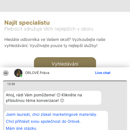
Najít specialistu
Plebiscit sdružuje těch nejlepších v oboru
Hledáte odborníka ve Vašem okolí? Vyzkoušejte naše
vyhledávání. Využívejte pouze ty nejlepší služby!
Vyhledávání
ORLOVÉ Práva
Live chat
13:39
Ahoj, rádi Vám pomůžeme! 🙂 Klikněte na
příslušnou téma konverzace! 🙂
Organizátor hlasování
Plebiscyt
Kontakt
Bright Side Solutions sp. z o.
Vítězové
Kontakt
Jsem laureát, chci získat marketingové materiály.
o. sp. k.
Seznam všech
ul. Ruska 22
laureátů
Chci přihlásit svou společnost do Orlové.
Wrocław 50-079
Zásady
Mám jiné otázky.
KRS 0000749100 | Regon
Pravidla