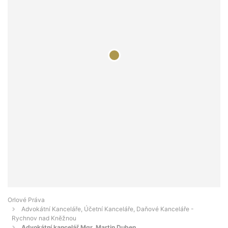
Orlové Práva
Advokátní Kanceláře, Účetní Kanceláře, Daňové Kanceláře -
Rychnov nad Kněžnou
Advokátní kancelář Mgr. Martin Duben