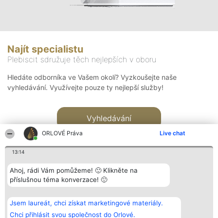
Najít specialistu
Plebiscit sdružuje těch nejlepších v oboru
Hledáte odborníka ve Vašem okolí? Vyzkoušejte naše
vyhledávání. Využívejte pouze ty nejlepší služby!
Vyhledávání
ORLOVÉ Práva
Live chat
13:14
Ahoj, rádi Vám pomůžeme! 🙂 Klikněte na
příslušnou téma konverzace! 🙂
Organizátor hlasování
Plebiscyt
Kontakt
Bright Side Solutions sp. z o.
Vítězové
Kontakt
Jsem laureát, chci získat marketingové materiály.
o. sp. k.
Seznam všech
ul. Ruska 22
laureátů
Chci přihlásit svou společnost do Orlové.