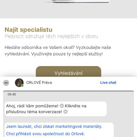
Najít specialistu
Plebiscit sdružuje těch nejlepších v oboru
Hledáte odborníka ve Vašem okolí? Vyzkoušejte naše
vyhledávání. Využívejte pouze ty nejlepší služby!
Vyhledávání
ORLOVÉ Práva
Live chat
05:40
Ahoj, rádi Vám pomůžeme! 🙂 Klikněte na
příslušnou téma konverzace! 🙂
Organizátor hlasování
Plebiscyt
Kontakt
Bright Side Solutions sp. z o.
Vítězové
Kontakt
Jsem laureát, chci získat marketingové materiály.
o. sp. k.
Seznam všech
ul. Ruska 22
laureátů
Chci přihlásit svou společnost do Orlové.
Wrocław 50-079
Zásady