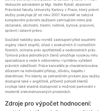
Vedoucím advokátem je Mgr. Vadim Rybář, absolvent
Právnické fakulty Univerzity Karlovy v Praze, který právní
služby poskytuje již od roku 2007. Kancelář se zabývá
komplexními právními službami zahrnujícími mimo jiné
občanské, obchodní, trestní, rodinné, bytové, pracovní,
správní i ústavní právo.
Součástí nabídky jsou rovněž zastoupení před soudními
orgány všech stupňů, účast v exekučních či rozhodčích
řízeních, ochrana práv spotřebitelů a osobnostních práv.
Týmová práce jednotlivých členů umožňuje vysokou míru
specializace a vede k odbornému i rychlému vyřešení
právních záležitostí. Práce kanceláře je charakterizována
důrazem na individuální přístup, důvěru, loajalitu i
diskrétnost. Pro klienty se zahraničním prvkem jsou služby
dostupné také v angličtině, přičemž pohodlí klientů
zvyšuje také snadná dostupnost a možnost parkování v
moderně zrekonstruovaných prostorách.
Zdroje pro výpočet hodnocení: