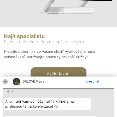
Najít specialistu
Plebiscit sdružuje těch nejlepších v oboru
Hledáte odborníka ve Vašem okolí? Vyzkoušejte naše
vyhledávání. Využívejte pouze ty nejlepší služby!
Vyhledávání
ORLOVÉ Práva
Live chat
15:14
Ahoj, rádi Vám pomůžeme! 🙂 Klikněte na
příslušnou téma konverzace! 🙂
Organizátor hlasování
Plebiscyt
Kontakt
Bright Side Solutions sp. z o.
Vítězové
Kontakt