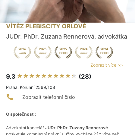
VÍTĚZ PLEBISCITY ORLOVÉ
JUDr. PhDr. Zuzana Rennerová, advokátka
Zobrazit více >>
9.3
(28)
Praha, Korunní 2569/108
Zobrazit telefonní číslo
O společnosti:
Advokátní kancelář
JUDr. PhDr. Zuzany Rennerové
poskytuje komplexní právní služby vycházející z více než