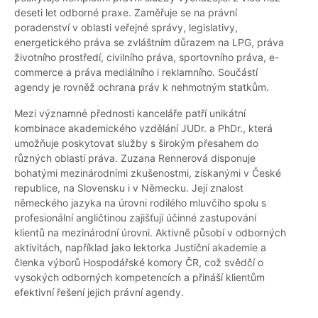
deseti let odborné praxe. Zaměřuje se na právní
poradenství v oblasti veřejné správy, legislativy,
energetického práva se zvláštním důrazem na LPG, práva
životního prostředí, civilního práva, sportovního práva, e-
commerce a práva mediálního i reklamního. Součástí
agendy je rovněž ochrana práv k nehmotným statkům.
Mezi významné přednosti kanceláře patří unikátní
kombinace akademického vzdělání JUDr. a PhDr., která
umožňuje poskytovat služby s širokým přesahem do
různých oblastí práva. Zuzana Rennerová disponuje
bohatými mezinárodními zkušenostmi, získanými v České
republice, na Slovensku i v Německu. Její znalost
německého jazyka na úrovni rodilého mluvčího spolu s
profesionální angličtinou zajišťují účinné zastupování
klientů na mezinárodní úrovni. Aktivně působí v odborných
aktivitách, například jako lektorka Justiční akademie a
členka výborů Hospodářské komory ČR, což svědčí o
vysokých odborných kompetencích a přináší klientům
efektivní řešení jejich právní agendy.