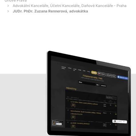
Orlové Práva
Advokátní Kanceláře, Účetní Kanceláře, Daňové Kanceláře - Praha
JUDr. PhDr. Zuzana Rennerová, advokátka