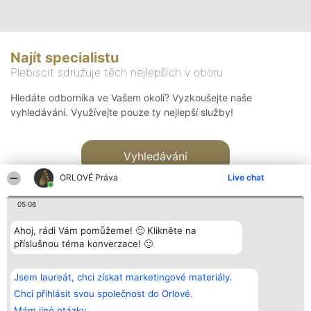
Najít specialistu
Plebiscit sdružuje těch nejlepších v oboru
Hledáte odborníka ve Vašem okolí? Vyzkoušejte naše
vyhledávání. Využívejte pouze ty nejlepší služby!
Vyhledávání
ORLOVÉ Práva
Live chat
05:06
Ahoj, rádi Vám pomůžeme! 🙂 Klikněte na
příslušnou téma konverzace! 🙂
Organizátor hlasování
Plebiscyt
Kontakt
Bright Side Solutions sp. z o.
Vítězové
Kontakt
Jsem laureát, chci získat marketingové materiály.
o. sp. k.
Seznam všech
ul. Ruska 22
laureátů
Chci přihlásit svou společnost do Orlové.
Wrocław 50-079
Zásady
Mám jiné otázky.
KRS 0000749100 | Regon
Pravidla