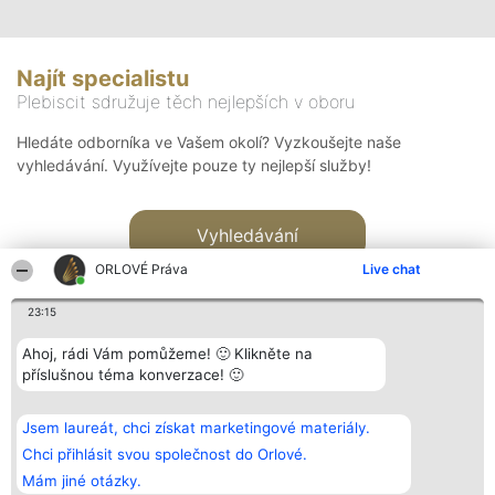
Najít specialistu
Plebiscit sdružuje těch nejlepších v oboru
Hledáte odborníka ve Vašem okolí? Vyzkoušejte naše
vyhledávání. Využívejte pouze ty nejlepší služby!
Vyhledávání
ORLOVÉ Práva
Live chat
23:15
Ahoj, rádi Vám pomůžeme! 🙂 Klikněte na
příslušnou téma konverzace! 🙂
Organizátor hlasování
Plebiscyt
Kontakt
Bright Side Solutions sp. z o.
Vítězové
Kontakt
Jsem laureát, chci získat marketingové materiály.
o. sp. k.
Seznam všech
ul. Ruska 22
laureátů
Chci přihlásit svou společnost do Orlové.
Wrocław 50-079
Zásady
Mám jiné otázky.
KRS 0000749100 | Regon
Pravidla