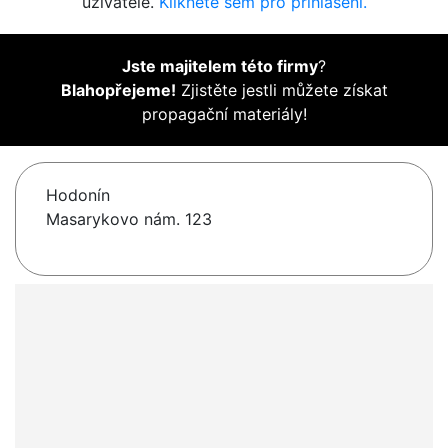
uživatelé.
Klikněte sem pro přihlášení.
Jste majitelem této firmy
?
Blahopřejeme!
Zjistěte jestli můžete získat
propagační materiály!
Hodonín
Masarykovo nám. 123