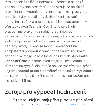
tato kancelář zajišťuje bohaté zkušenosti a hluboké
znalosti právního prostředí. Specializuje se na různé
právní oblasti, včetně správního práva, kde poskytuje
poradenství v oblasti stavebního řízení, jednání s
správními orgány a obcemi, stejně jako zastupování v
přestupkových řízeních. Kromě toho se věnuje
pracovnímu právu, kde nabízí právní pomoc
zaměstnancům i zaměstnavatelům, od tvorby pracovních
smluv až po řešení ukončení pracovního poměru či
náhrady škody. Klienti se mohou spolehnout na
kompetentní podporu v právu občanském, rodinném,
obchodním, stejně jako v trestních řízeních.
Advokátní
kancelář Šelle
je známá svou loajalitou ke klientům a
důrazem na rychlá, diskrétní a nákladově efektivní řešení.
Její dlouhodobá praxe a zaměření na dosažení výsledků ji
odlišují v nabídce širokého spektra právních služeb pro
jednotlivce i firmy.
Zdroje pro výpočet hodnocení:
K těmto údajům mají přístup pouze přihlášení